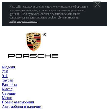
Наш сайт использует cookies с целью оптимального оформления
и улучшения веб-сайта, а также предоставления определенных
функций. Пользуясь веб-сайтом в дальнейшем, Вы также
соглашаетесь на использование cookies.
Дополнительная
информация о cookies.
Модели
718
911
Taycan
Panamera
Macan
Cayenne
Меню
Новые автомобили
Автомобили в наличии